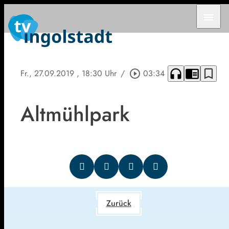
menu
headphones
chrome_reader_mode
bookmark_border
Fr., 27.09.2019
, 18:30 Uhr
/
play_circle_outline
03:34
Altmühlpark
Zurück