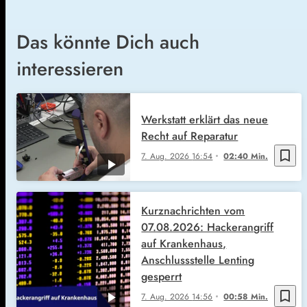
Das könnte Dich auch
interessieren
Werkstatt erklärt das neue
Recht auf Reparatur
bookmark_border
7. Aug. 2026
16:54
02:40 Min.
Kurznachrichten vom
07.08.2026: Hackerangriff
auf Krankenhaus,
Anschlussstelle Lenting
gesperrt
bookmark_border
7. Aug. 2026
14:56
00:58 Min.