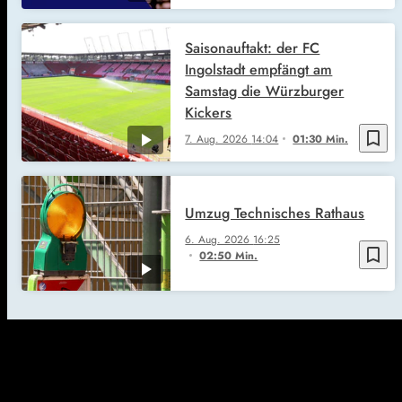
Saisonauftakt: der FC
Ingolstadt empfängt am
Samstag die Würzburger
Kickers
bookmark_border
7. Aug. 2026
14:04
01:30 Min.
Umzug Technisches Rathaus
6. Aug. 2026
16:25
bookmark_border
02:50 Min.