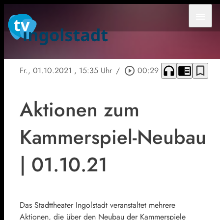
menu
headphones
chrome_reader_mode
bookmark_border
Fr., 01.10.2021
, 15:35 Uhr
/
play_circle_outline
00:29
Aktionen zum
Kammerspiel-Neubau
| 01.10.21
Das Stadttheater Ingolstadt veranstaltet mehrere
Aktionen, die über den Neubau der Kammerspiele