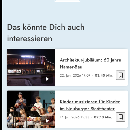
Das könnte Dich auch
interessieren
Architektur-Jubiläum: 60 Jahre
Hämer-Bau
bookmark_border
22. Jan. 2026
17:07
03:40 Min.
Kinder musizieren für Kinder
im Neuburger Stadttheater
bookmark_border
17. Juni 2026
15:33
02:10 Min.