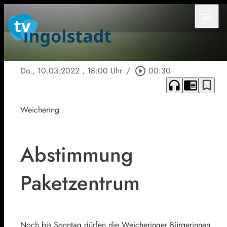
menu
Do., 10.03.2022
, 18:00 Uhr
/
play_circle_outline
00:30
headphones
chrome_reader_mode
bookmark_border
Weichering
Abstimmung
Paketzentrum
Noch bis Sonntag dürfen die Weicheringer Bürgerinnen