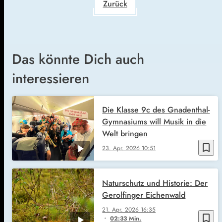
Zurück
Das könnte Dich auch
interessieren
Die Klasse 9c des Gnadenthal-
Gymnasiums will Musik in die
Welt bringen
bookmark_border
23. Apr. 2026
10:51
Naturschutz und Historie: Der
Gerolfinger Eichenwald
21. Apr. 2026
16:35
bookmark_border
02:33 Min.