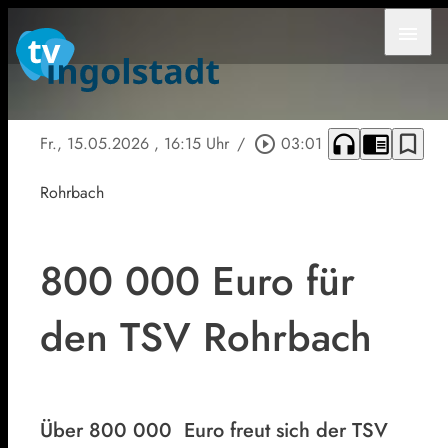
menu
headphones
chrome_reader_mode
bookmark_border
Fr., 15.05.2026
, 16:15 Uhr
/
play_circle_outline
03:01
Rohrbach
800 000 Euro für
den TSV Rohrbach
Über 800 000 Euro freut sich der TSV