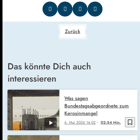
Zurück
Das könnte Dich auch
interessieren
Was sagen
Bundestagsabgeordnete zum
Kerosinmangel
bookmark_border
6. Mai 2026
14:02
02:54 Min.