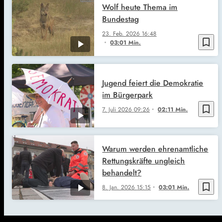
Wolf heute Thema im
Bundestag
23. Feb. 2026
16:48
bookmark_border
03:01 Min.
Jugend feiert die Demokratie
im Bürgerpark
bookmark_border
7. Juli 2026
09:26
02:11 Min.
Warum werden ehrenamtliche
Rettungskräfte ungleich
behandelt?
bookmark_border
8. Jan. 2026
15:15
03:01 Min.