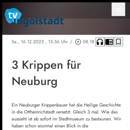
menu
headphones
chrome_reader_mode
bookmark_border
Sa., 16.12.2023
, 13:56 Uhr
/
play_circle_outline
08:18
3 Krippen für
Neuburg
Ein Neuburger Krippenbauer hat die Heilige Geschichte
in die Ottheinrichstadt versetzt. Gleich 3 mal. Wie das
aussieht ist ab sofort im Stadtmuseum zu bestaunen. Wir
haben schon eionmal einen Blick in die