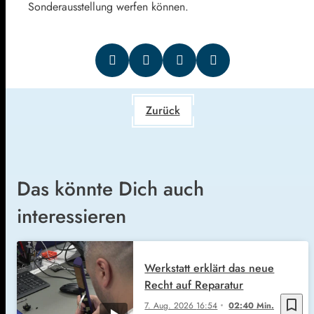
Sonderausstellung werfen können.
Zurück
Das könnte Dich auch
interessieren
Werkstatt erklärt das neue
Recht auf Reparatur
bookmark_border
7. Aug. 2026
16:54
02:40 Min.