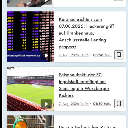
Kurznachrichten vom
07.08.2026: Hackerangriff
auf Krankenhaus,
Anschlussstelle Lenting
gesperrt
bookmark_border
7. Aug. 2026
14:56
00:58 Min.
Saisonauftakt: der FC
Ingolstadt empfängt am
Samstag die Würzburger
Kickers
bookmark_border
7. Aug. 2026
14:04
01:30 Min.
Umzug Technisches Rathaus