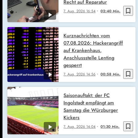
Recht auf Reparatur
bookmark_border
7. Aug. 2026
16:54
02:40 Min.
Kurznachrichten vom
07.08.2026: Hackerangriff
auf Krankenhaus,
Anschlussstelle Lenting
gesperrt
bookmark_border
7. Aug. 2026
14:56
00:58 Min.
Saisonauftakt: der FC
Ingolstadt empfängt am
Samstag die Würzburger
Kickers
bookmark_border
7. Aug. 2026
14:04
01:30 Min.