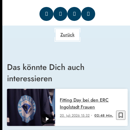
Zurück
Das könnte Dich auch
interessieren
Fitting Day bei den ERC
Ingolstadt Frauen
bookmark_border
20. Juli 2026
15:32
02:48 Min.