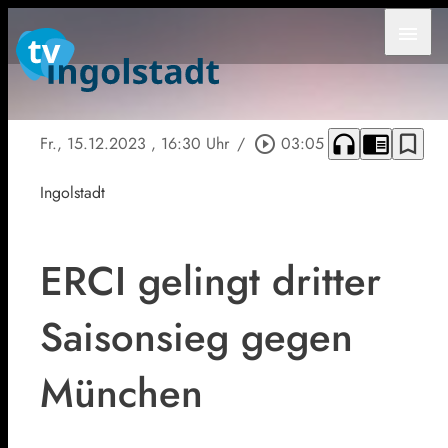
menu
headphones
chrome_reader_mode
bookmark_border
Fr., 15.12.2023
, 16:30 Uhr
/
play_circle_outline
03:05
Ingolstadt
ERCI gelingt dritter
Saisonsieg gegen
München