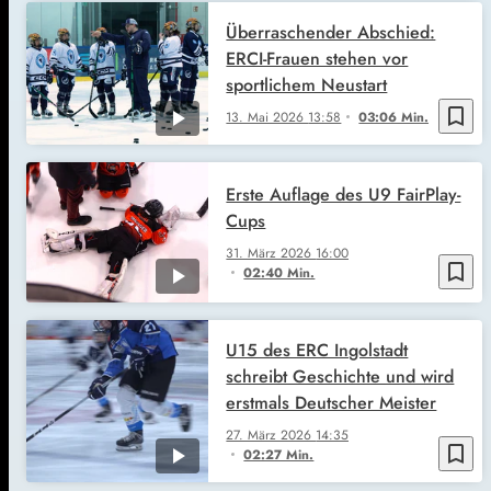
Überraschender Abschied:
ERCI-Frauen stehen vor
sportlichem Neustart
bookmark_border
13. Mai 2026
13:58
03:06 Min.
Erste Auflage des U9 FairPlay-
Cups
31. März 2026
16:00
bookmark_border
02:40 Min.
U15 des ERC Ingolstadt
schreibt Geschichte und wird
erstmals Deutscher Meister
27. März 2026
14:35
bookmark_border
02:27 Min.