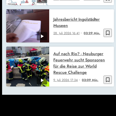
Jahresbericht Ingolstädter
Museen
bookmark_border
28. Juli 2026
16:41
03:29 Min.
Auf nach Rio? - Neuburger
Feuerwehr sucht Sponsoren
für die Reise zur World
Rescue Challenge
bookmark_border
9. Juli 2026
17:34
03:09 Min.