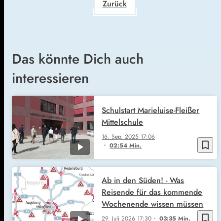
Zurück
Das könnte Dich auch
interessieren
Schulstart Marieluise-Fleißer
Mittelschule
16. Sep. 2025
17:06
bookmark_border
02:54 Min.
Ab in den Süden! - Was
Reisende für das kommende
Wochenende wissen müssen
bookmark_border
29. Juli 2026
17:30
03:35 Min.