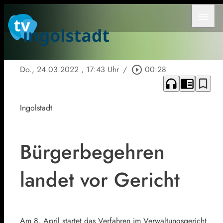
menu
Do., 24.03.2022
, 17:43 Uhr
/
play_circle_outline
00:28
headphones
chrome_reader_mode
bookmark_border
Ingolstadt
Bürgerbegehren
landet vor Gericht
Am 8. April startet das Verfahren im Verwaltungsgericht