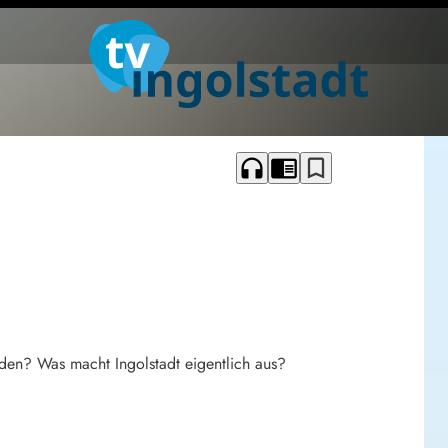
headphones
chrome_reader_mode
bookmark_border
den? Was macht Ingolstadt eigentlich aus?