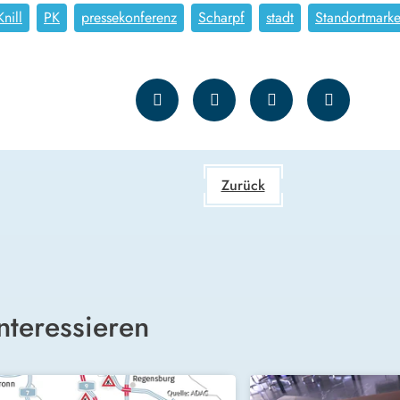
nill
PK
pressekonferenz
Scharpf
stadt
Standortmarke
Zurück
nteressieren