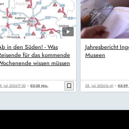
Ab in den Süden! - Was
Jahresbericht Ing
Reisende für das kommende
Museen
Wochenende wissen müssen
bookmark_border
9. Juli 2026
17:30
03:35 Min.
28. Juli 2026
16:41
03:29 