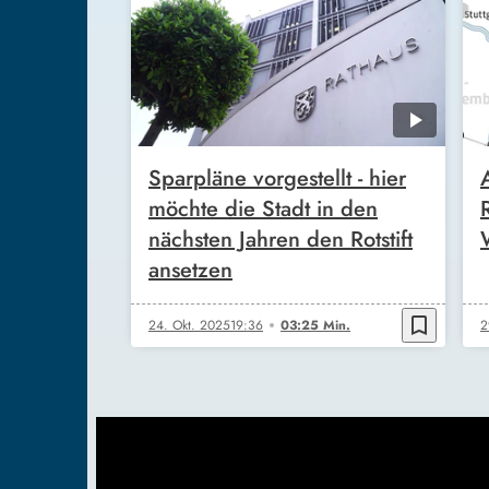
Sparpläne vorgestellt - hier
möchte die Stadt in den
nächsten Jahren den Rotstift
ansetzen
bookmark_border
24. Okt. 2025
19:36
03:25 Min.
2