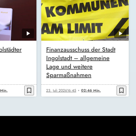
olstädter
Finanzausschuss der Stadt
Ingolstadt – allgemeine
Lage und weitere
Sparmaßnahmen
bookmark_border
bookmark_border
Min.
23. Juli 2026
16:45
02:46 Min.