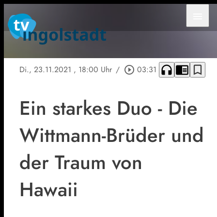
menu
headphones
chrome_reader_mode
bookmark_border
Di., 23.11.2021
, 18:00 Uhr
/
play_circle_outline
03:31
Ein starkes Duo - Die
Wittmann-Brüder und
der Traum von
Hawaii