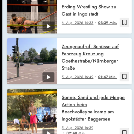
Erding Wrestling Show zu
Gast in Ingolstadt
bookmark_border
6. Aug. 2026
14:33
03:39 Min.
Zeugenaufruf: Schüsse auf
Fahrzeug Kreuzung
Goethestraße/Nürnberger
Straße
bookmark_border
5. Aug. 2026
16:49
01:47 Min.
Sonne, Sand und jede Menge
Action beim
Beachvolleyballcamp am
Ingolstädter Baggersee
5. Aug. 2026
16:39
bookmark_border
02:40 Min.