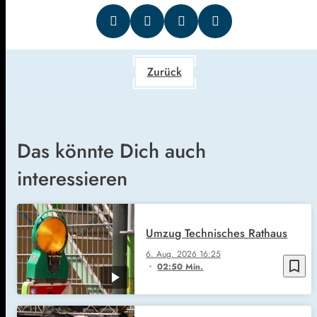
Zurück
Das könnte Dich auch
interessieren
Umzug Technisches Rathaus
6. Aug. 2026
16:25
bookmark_border
02:50 Min.