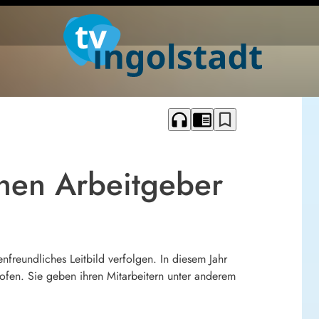
headphones
chrome_reader_mode
bookmark_border
chen Arbeitgeber
freundliches Leitbild verfolgen. In diesem Jahr
fen. Sie geben ihren Mitarbeitern unter anderem