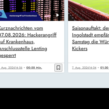
Kurznachrichten vom
Saisonauftakt: de
07.08.2026: Hackerangriff
Ingolstadt empfä
auf Krankenhaus,
Samstag die Wür
Anschlussstelle Lenting
Kickers
gesperrt
bookmark_border
. Aug. 2026
14:56
00:58 Min.
7. Aug. 2026
14:04
01:30