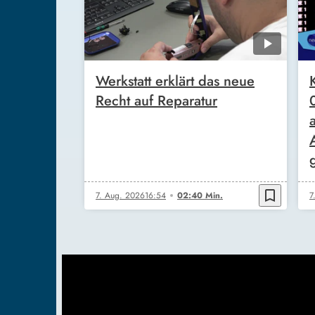
Werkstatt erklärt das neue
Recht auf Reparatur
bookmark_border
7. Aug. 2026
16:54
02:40 Min.
7