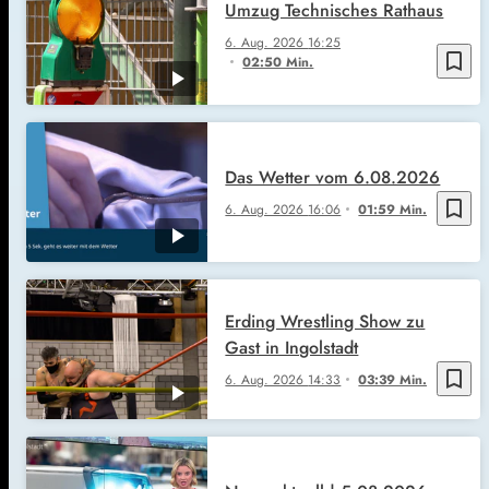
Umzug Technisches Rathaus
6. Aug. 2026
16:25
bookmark_border
02:50 Min.
Das Wetter vom 6.08.2026
bookmark_border
6. Aug. 2026
16:06
01:59 Min.
Erding Wrestling Show zu
Gast in Ingolstadt
bookmark_border
6. Aug. 2026
14:33
03:39 Min.