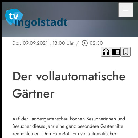
menu
Do., 09.09.2021
, 18:00 Uhr
/
play_circle_outline
02:30
headphones
chrome_reader_mode
bookmark_border
Der vollautomatische
Gärtner
Auf der Landesgartenschau können Besucherinnen und
Besucher dieses Jahr eine ganz besondere Gartenhilfe
kennenlernen. Den FarmBot. Ein vollautomatischer