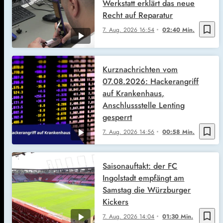
Werkstatt erklärt das neue
Recht auf Reparatur
bookmark_border
7. Aug. 2026
16:54
02:40 Min.
Kurznachrichten vom
07.08.2026: Hackerangriff
auf Krankenhaus,
Anschlussstelle Lenting
gesperrt
bookmark_border
7. Aug. 2026
14:56
00:58 Min.
Saisonauftakt: der FC
Ingolstadt empfängt am
Samstag die Würzburger
Kickers
bookmark_border
7. Aug. 2026
14:04
01:30 Min.