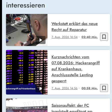
interessieren
Werkstatt erklärt das neue
Recht auf Reparatur
bookmark_border
7. Aug. 2026
16:54
02:40 Min.
Kurznachrichten vom
07.08.2026: Hackerangriff
auf Krankenhaus,
Anschlussstelle Lenting
gesperrt
bookmark_border
7. Aug. 2026
14:56
00:58 Min.
Saisonauftakt: der FC
Ingolstadt empfängt am