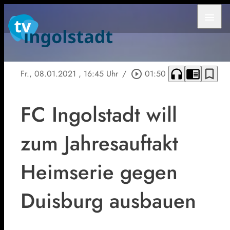
menu
headphones
chrome_reader_mode
bookmark_border
Fr., 08.01.2021
, 16:45 Uhr
/
play_circle_outline
01:50
FC Ingolstadt will
zum Jahresauftakt
Heimserie gegen
Duisburg ausbauen