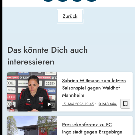
Zurück
Das könnte Dich auch
interessieren
Sabrina Wittmann zum letzten
Saisonspiel gegen Waldhof
Mannheim
bookmark_border
15. Mai 2026
12:45
01:43 Min.
Pressekonferenz zu FC
Ingolstadt gegen Erzgebirge