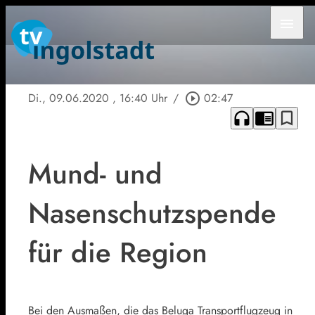
menu
Di., 09.06.2020
, 16:40 Uhr
/
play_circle_outline
02:47
headphones
chrome_reader_mode
bookmark_border
Mund- und
Nasenschutzspende
für die Region
Bei den Ausmaßen, die das Beluga Transportflugzeug in