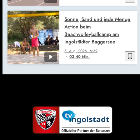
Sonne, Sand und jede Menge
Action beim
Beachvolleyballcamp am
Ingolstädter Baggersee
5. Aug. 2026
16:39
bookmark_border
02:40 Min.