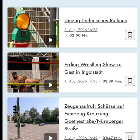
Umzug Technisches Rathaus
6. Aug. 2026
16:25
bookmark_border
02:50 Min.
Erding Wrestling Show zu
Gast in Ingolstadt
bookmark_border
6. Aug. 2026
14:33
03:39 Min.
Zeugenaufruf: Schüsse auf
Fahrzeug Kreuzung
Goethestraße/Nürnberger
Straße
bookmark_border
5. Aug. 2026
16:49
01:47 Min.