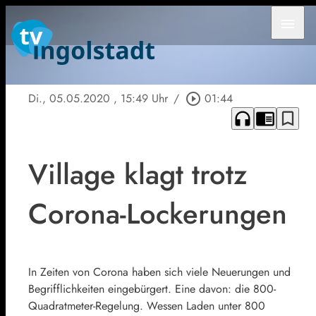
menu
Di., 05.05.2020
, 15:49 Uhr
/
play_circle_outline
01:44
headphones
chrome_reader_mode
bookmark_border
Village klagt trotz
Corona-Lockerungen
In Zeiten von Corona haben sich viele Neuerungen und
Begrifflichkeiten eingebürgert. Eine davon: die 800-
Quadratmeter-Regelung. Wessen Laden unter 800