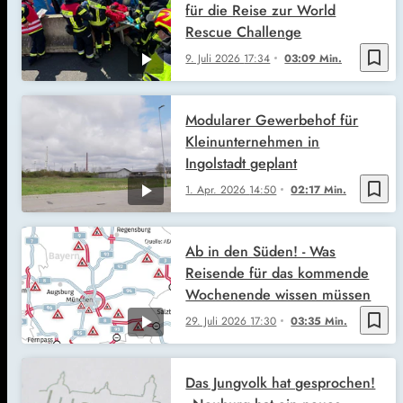
für die Reise zur World
Rescue Challenge
bookmark_border
9. Juli 2026
17:34
03:09 Min.
Modularer Gewerbehof für
Kleinunternehmen in
Ingolstadt geplant
bookmark_border
1. Apr. 2026
14:50
02:17 Min.
Ab in den Süden! - Was
Reisende für das kommende
Wochenende wissen müssen
bookmark_border
29. Juli 2026
17:30
03:35 Min.
Das Jungvolk hat gesprochen!