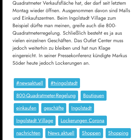
Quadratmeter Verkaufsfläche hat, der darf seit letztem
Montag wieder öffnen. Ausgenommen davon sind Malls
und Einkaufszentren. Beim Ingolstadt Village zum
Beispiel dürfte man meinen, greife auch die 800-
Quadratmeterregelung. Schließlich besteht es ja aus
vielen einzelnen Geschäften. Das Outlet Center muss
jedoch weiterhin zu bleiben und hat nun Klage
eingereicht. In seiner Pressekonferenz kündigte Markus
Söder heute jedoch Lockerungen an.
#newsaktuell
#tvingolstadt
800-Quadratmeter-Regelung
Boutiquen
einkaufen
geschäfte
Ingolstadt
Ingolstadt Village
Lockerungen Corona
nachrichten
News aktuell
Shoppen
Shopping