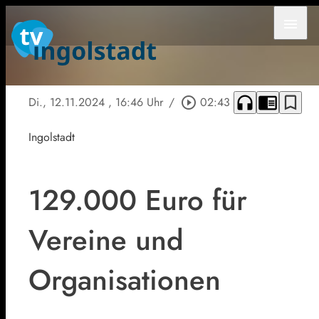
menu
headphones
chrome_reader_mode
bookmark_border
Di., 12.11.2024
, 16:46 Uhr
/
play_circle_outline
02:43
Ingolstadt
129.000 Euro für
Vereine und
Organisationen