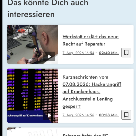
Das könnte Dich auch
interessieren
Werkstatt erklärt das neue
Recht auf Reparatur
bookmark_border
7. Aug. 2026
16:54
02:40 Min.
Kurznachrichten vom
07.08.2026: Hackerangriff
auf Krankenhaus,
Anschlussstelle Lenting
gesperrt
bookmark_border
7. Aug. 2026
14:56
00:58 Min.
Saisonauftakt: der FC