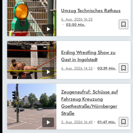
Umzug Technisches Rathaus
6. Aug. 2026
16:25
bookmark_border
02:50 Min.
Erding Wrestling Show zu
Gast in Ingolstadt
bookmark_border
6. Aug. 2026
14:33
03:39 Min.
Zeugenaufruf: Schüsse auf
Fahrzeug Kreuzung
Goethestraße/Nürnberger
Straße
bookmark_border
5. Aug. 2026
16:49
01:47 Min.