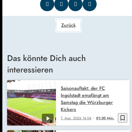
Zurück
Das könnte Dich auch
interessieren
Saisonauftakt: der FC
Ingolstadt empfängt am
Samstag die Würzburger
Kickers
bookmark_border
7. Aug. 2026
14:04
01:30 Min.