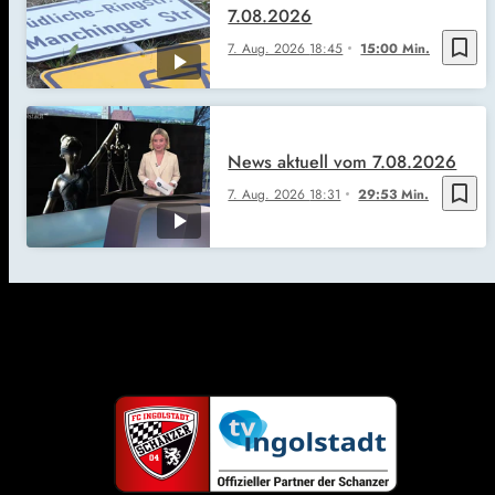
7.08.2026
bookmark_border
7. Aug. 2026
18:45
15:00 Min.
News aktuell vom 7.08.2026
bookmark_border
7. Aug. 2026
18:31
29:53 Min.