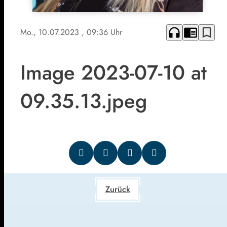
headphones
chrome_reader_mode
bookmark_border
Mo., 10.07.2023
, 09:36 Uhr
Image 2023-07-10 at
09.35.13.jpeg
Zurück