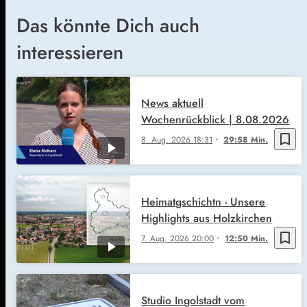
Das könnte Dich auch
interessieren
News aktuell
Wochenrückblick | 8.08.2026
bookmark_border
8. Aug. 2026
18:31
29:58 Min.
Heimatgschichtn - Unsere
Highlights aus Holzkirchen
bookmark_border
7. Aug. 2026
20:00
12:50 Min.
Studio Ingolstadt vom