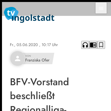
menu
headphones
chrome_reader_mode
bookmark_border
Fr., 05.06.2020
, 10:17 Uhr
VON
person
Franziska Ofer
BFV-Vorstand
beschließt
Regionalliga-