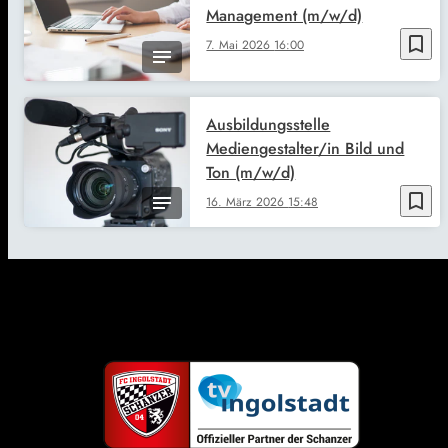
Management (m/w/d)
bookmark_border
7. Mai 2026
16:00
Ausbildungsstelle
Mediengestalter/in Bild und
Ton (m/w/d)
bookmark_border
16. März 2026
15:48