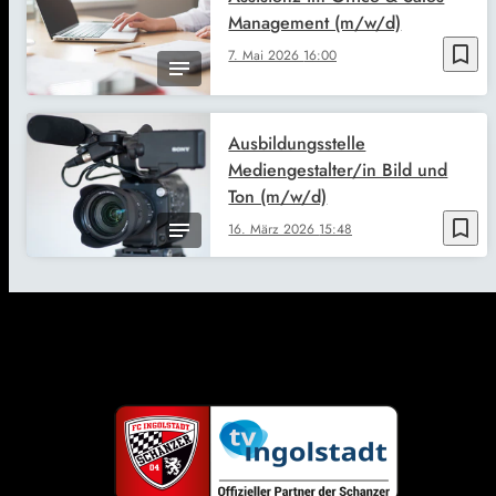
Management (m/w/d)
bookmark_border
7. Mai 2026
16:00
Ausbildungsstelle
Mediengestalter/in Bild und
Ton (m/w/d)
bookmark_border
16. März 2026
15:48