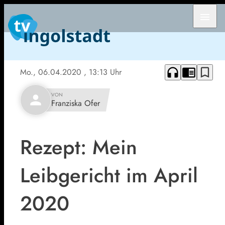
menu
headphones
chrome_reader_mode
bookmark_border
Mo., 06.04.2020
, 13:13 Uhr
VON
person
Franziska Ofer
Rezept: Mein
Leibgericht im April
2020