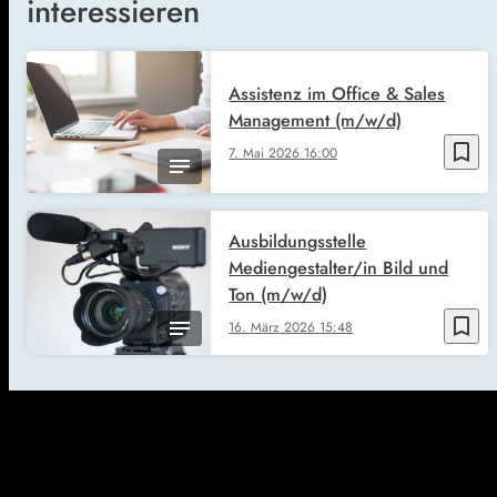
interessieren
Assistenz im Office & Sales
Management (m/w/d)
bookmark_border
7. Mai 2026
16:00
Ausbildungsstelle
Mediengestalter/in Bild und
Ton (m/w/d)
bookmark_border
16. März 2026
15:48